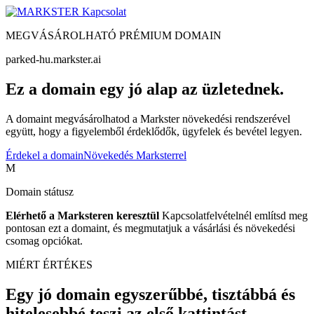
Kapcsolat
MEGVÁSÁROLHATÓ PRÉMIUM DOMAIN
parked-hu.markster.ai
Ez a domain egy jó alap az üzletednek.
A domaint megvásárolhatod a Markster növekedési rendszerével
együtt, hogy a figyelemből érdeklődők, ügyfelek és bevétel legyen.
Érdekel a domain
Növekedés Marksterrel
M
Domain státusz
Elérhető a Marksteren keresztül
Kapcsolatfelvételnél említsd meg
pontosan ezt a domaint, és megmutatjuk a vásárlási és növekedési
csomag opciókat.
MIÉRT ÉRTÉKES
Egy jó domain egyszerűbbé, tisztábbá és
hitelesebbé teszi az első kattintást.