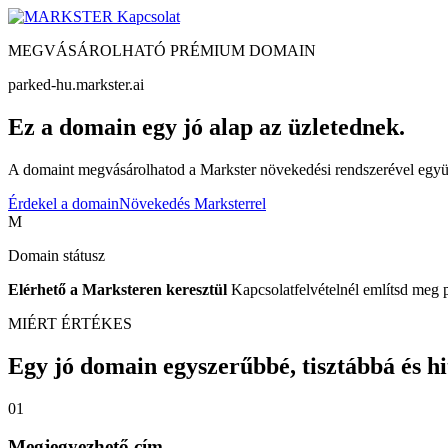
Kapcsolat
MEGVÁSÁROLHATÓ PRÉMIUM DOMAIN
parked-hu.markster.ai
Ez a domain egy jó alap az üzletednek.
A domaint megvásárolhatod a Markster növekedési rendszerével együtt
Érdekel a domain
Növekedés Marksterrel
M
Domain státusz
Elérhető a Marksteren keresztül
Kapcsolatfelvételnél említsd meg 
MIÉRT ÉRTÉKES
Egy jó domain egyszerűbbé, tisztábbá és hite
01
Megjegyezhető cím