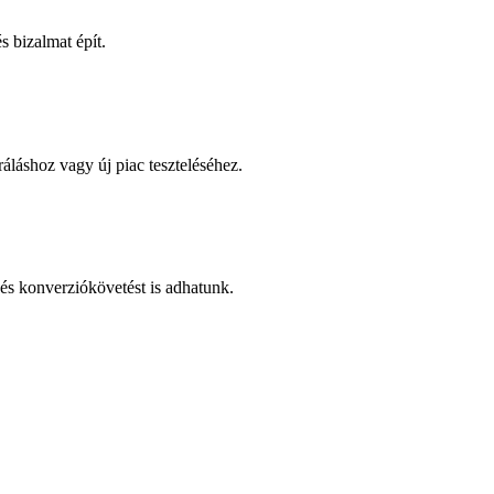
 bizalmat épít.
áláshoz vagy új piac teszteléséhez.
és konverziókövetést is adhatunk.