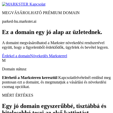
Kapcsolat
MEGVÁSÁROLHATÓ PRÉMIUM DOMAIN
parked-hu.markster.ai
Ez a domain egy jó alap az üzletednek.
A domaint megvásárolhatod a Markster növekedési rendszerével
együtt, hogy a figyelemből érdeklődők, ügyfelek és bevétel legyen.
Érdekel a domain
Növekedés Marksterrel
M
Domain státusz
Elérhető a Marksteren keresztül
Kapcsolatfelvételnél említsd meg
pontosan ezt a domaint, és megmutatjuk a vásárlási és növekedési
csomag opciókat.
MIÉRT ÉRTÉKES
Egy jó domain egyszerűbbé, tisztábbá és
hitelesebbé teszi az első kattintást.