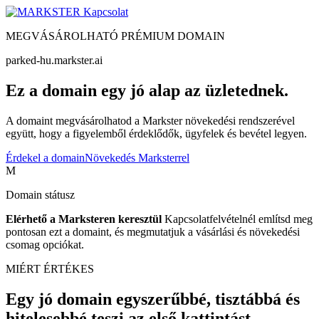
Kapcsolat
MEGVÁSÁROLHATÓ PRÉMIUM DOMAIN
parked-hu.markster.ai
Ez a domain egy jó alap az üzletednek.
A domaint megvásárolhatod a Markster növekedési rendszerével
együtt, hogy a figyelemből érdeklődők, ügyfelek és bevétel legyen.
Érdekel a domain
Növekedés Marksterrel
M
Domain státusz
Elérhető a Marksteren keresztül
Kapcsolatfelvételnél említsd meg
pontosan ezt a domaint, és megmutatjuk a vásárlási és növekedési
csomag opciókat.
MIÉRT ÉRTÉKES
Egy jó domain egyszerűbbé, tisztábbá és
hitelesebbé teszi az első kattintást.