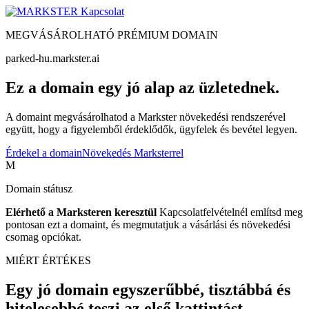
Kapcsolat
MEGVÁSÁROLHATÓ PRÉMIUM DOMAIN
parked-hu.markster.ai
Ez a domain egy jó alap az üzletednek.
A domaint megvásárolhatod a Markster növekedési rendszerével
együtt, hogy a figyelemből érdeklődők, ügyfelek és bevétel legyen.
Érdekel a domain
Növekedés Marksterrel
M
Domain státusz
Elérhető a Marksteren keresztül
Kapcsolatfelvételnél említsd meg
pontosan ezt a domaint, és megmutatjuk a vásárlási és növekedési
csomag opciókat.
MIÉRT ÉRTÉKES
Egy jó domain egyszerűbbé, tisztábbá és
hitelesebbé teszi az első kattintást.