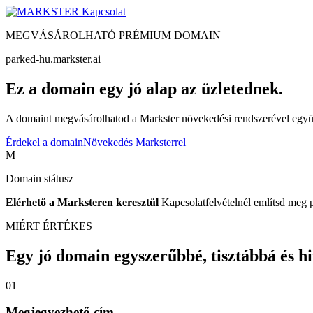
Kapcsolat
MEGVÁSÁROLHATÓ PRÉMIUM DOMAIN
parked-hu.markster.ai
Ez a domain egy jó alap az üzletednek.
A domaint megvásárolhatod a Markster növekedési rendszerével együtt
Érdekel a domain
Növekedés Marksterrel
M
Domain státusz
Elérhető a Marksteren keresztül
Kapcsolatfelvételnél említsd meg 
MIÉRT ÉRTÉKES
Egy jó domain egyszerűbbé, tisztábbá és hite
01
Megjegyezhető cím