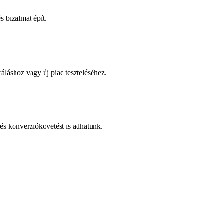
 bizalmat épít.
áláshoz vagy új piac teszteléséhez.
és konverziókövetést is adhatunk.