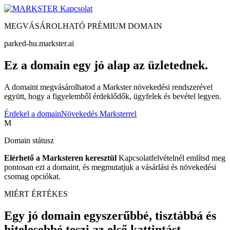
Kapcsolat
MEGVÁSÁROLHATÓ PRÉMIUM DOMAIN
parked-hu.markster.ai
Ez a domain egy jó alap az üzletednek.
A domaint megvásárolhatod a Markster növekedési rendszerével
együtt, hogy a figyelemből érdeklődők, ügyfelek és bevétel legyen.
Érdekel a domain
Növekedés Marksterrel
M
Domain státusz
Elérhető a Marksteren keresztül
Kapcsolatfelvételnél említsd meg
pontosan ezt a domaint, és megmutatjuk a vásárlási és növekedési
csomag opciókat.
MIÉRT ÉRTÉKES
Egy jó domain egyszerűbbé, tisztábbá és
hitelesebbé teszi az első kattintást.