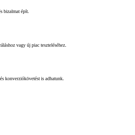
 bizalmat épít.
áláshoz vagy új piac teszteléséhez.
és konverziókövetést is adhatunk.