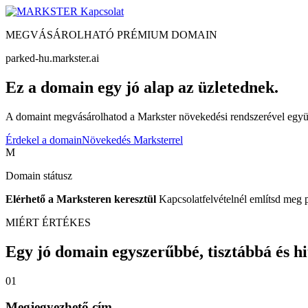
Kapcsolat
MEGVÁSÁROLHATÓ PRÉMIUM DOMAIN
parked-hu.markster.ai
Ez a domain egy jó alap az üzletednek.
A domaint megvásárolhatod a Markster növekedési rendszerével együtt
Érdekel a domain
Növekedés Marksterrel
M
Domain státusz
Elérhető a Marksteren keresztül
Kapcsolatfelvételnél említsd meg 
MIÉRT ÉRTÉKES
Egy jó domain egyszerűbbé, tisztábbá és hite
01
Megjegyezhető cím