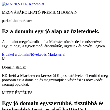
Kapcsolat
MEGVÁSÁROLHATÓ PRÉMIUM DOMAIN
parked-hu.markster.ai
Ez a domain egy jó alap az üzletednek.
A domaint megvásárolhatod a Markster növekedési rendszerével
együtt, hogy a figyelemből érdeklődők, ügyfelek és bevétel legyen.
Érdekel a domain
Növekedés Marksterrel
M
Domain státusz
Elérhető a Marksteren keresztül
Kapcsolatfelvételnél említsd meg
pontosan ezt a domaint, és megmutatjuk a vásárlási és növekedési
csomag opciókat.
MIÉRT ÉRTÉKES
Egy jó domain egyszerűbbé, tisztábbá és
hitelesebbé teszi az első kattintást.