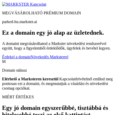
Kapcsolat
MEGVÁSÁROLHATÓ PRÉMIUM DOMAIN
parked-hu.markster.ai
Ez a domain egy jó alap az üzletednek.
A domaint megvásárolhatod a Markster növekedési rendszerével
együtt, hogy a figyelemből érdeklődők, ügyfelek és bevétel legyen.
Érdekel a domain
Növekedés Marksterrel
M
Domain státusz
Elérhető a Marksteren keresztül
Kapcsolatfelvételnél említsd meg
pontosan ezt a domaint, és megmutatjuk a vásárlási és növekedési
csomag opciókat.
MIÉRT ÉRTÉKES
Egy jó domain egyszerűbbé, tisztábbá és
hitelesebbé teszi az első kattintást.