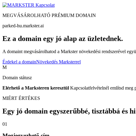
Kapcsolat
MEGVÁSÁROLHATÓ PRÉMIUM DOMAIN
parked-hu.markster.ai
Ez a domain egy jó alap az üzletednek.
A domaint megvásárolhatod a Markster növekedési rendszerével együtt
Érdekel a domain
Növekedés Marksterrel
M
Domain státusz
Elérhető a Marksteren keresztül
Kapcsolatfelvételnél említsd meg 
MIÉRT ÉRTÉKES
Egy jó domain egyszerűbbé, tisztábbá és hite
01
Megjegyezhető cím