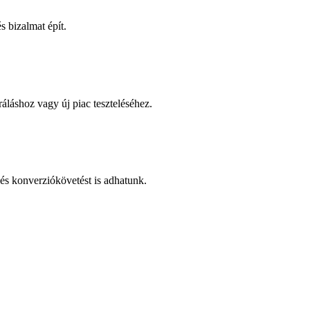
 bizalmat épít.
áláshoz vagy új piac teszteléséhez.
és konverziókövetést is adhatunk.