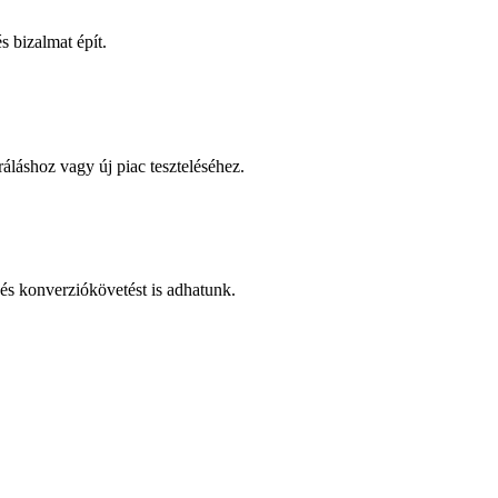
 bizalmat épít.
áláshoz vagy új piac teszteléséhez.
és konverziókövetést is adhatunk.