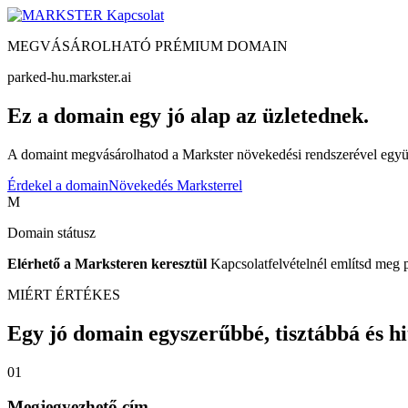
Kapcsolat
MEGVÁSÁROLHATÓ PRÉMIUM DOMAIN
parked-hu.markster.ai
Ez a domain egy jó alap az üzletednek.
A domaint megvásárolhatod a Markster növekedési rendszerével együtt
Érdekel a domain
Növekedés Marksterrel
M
Domain státusz
Elérhető a Marksteren keresztül
Kapcsolatfelvételnél említsd meg 
MIÉRT ÉRTÉKES
Egy jó domain egyszerűbbé, tisztábbá és hite
01
Megjegyezhető cím