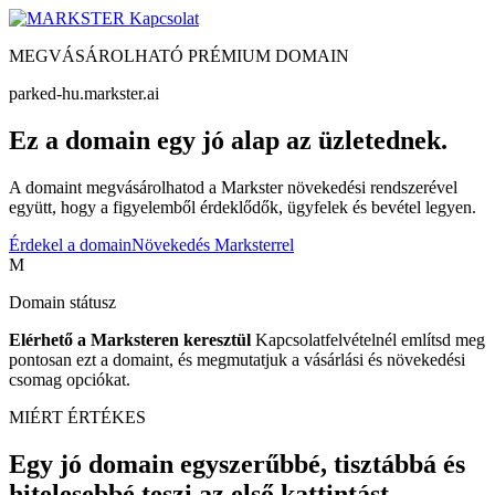
Kapcsolat
MEGVÁSÁROLHATÓ PRÉMIUM DOMAIN
parked-hu.markster.ai
Ez a domain egy jó alap az üzletednek.
A domaint megvásárolhatod a Markster növekedési rendszerével
együtt, hogy a figyelemből érdeklődők, ügyfelek és bevétel legyen.
Érdekel a domain
Növekedés Marksterrel
M
Domain státusz
Elérhető a Marksteren keresztül
Kapcsolatfelvételnél említsd meg
pontosan ezt a domaint, és megmutatjuk a vásárlási és növekedési
csomag opciókat.
MIÉRT ÉRTÉKES
Egy jó domain egyszerűbbé, tisztábbá és
hitelesebbé teszi az első kattintást.