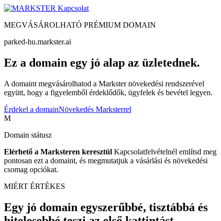
Kapcsolat
MEGVÁSÁROLHATÓ PRÉMIUM DOMAIN
parked-hu.markster.ai
Ez a domain egy jó alap az üzletednek.
A domaint megvásárolhatod a Markster növekedési rendszerével
együtt, hogy a figyelemből érdeklődők, ügyfelek és bevétel legyen.
Érdekel a domain
Növekedés Marksterrel
M
Domain státusz
Elérhető a Marksteren keresztül
Kapcsolatfelvételnél említsd meg
pontosan ezt a domaint, és megmutatjuk a vásárlási és növekedési
csomag opciókat.
MIÉRT ÉRTÉKES
Egy jó domain egyszerűbbé, tisztábbá és
hitelesebbé teszi az első kattintást.