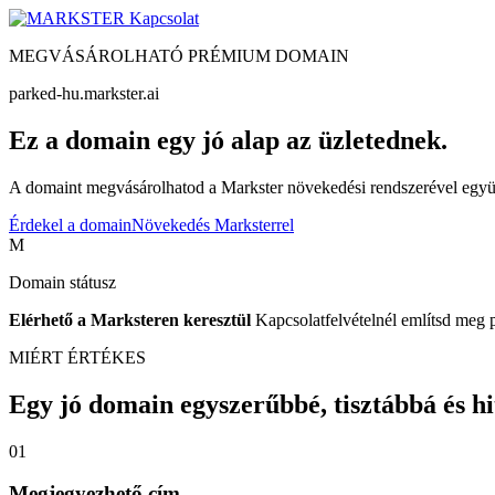
Kapcsolat
MEGVÁSÁROLHATÓ PRÉMIUM DOMAIN
parked-hu.markster.ai
Ez a domain egy jó alap az üzletednek.
A domaint megvásárolhatod a Markster növekedési rendszerével együtt
Érdekel a domain
Növekedés Marksterrel
M
Domain státusz
Elérhető a Marksteren keresztül
Kapcsolatfelvételnél említsd meg 
MIÉRT ÉRTÉKES
Egy jó domain egyszerűbbé, tisztábbá és hite
01
Megjegyezhető cím