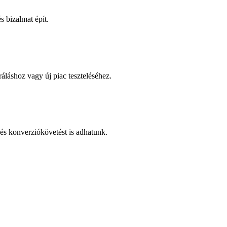
 bizalmat épít.
áláshoz vagy új piac teszteléséhez.
és konverziókövetést is adhatunk.