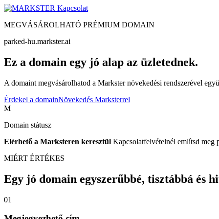
Kapcsolat
MEGVÁSÁROLHATÓ PRÉMIUM DOMAIN
parked-hu.markster.ai
Ez a domain egy jó alap az üzletednek.
A domaint megvásárolhatod a Markster növekedési rendszerével együtt
Érdekel a domain
Növekedés Marksterrel
M
Domain státusz
Elérhető a Marksteren keresztül
Kapcsolatfelvételnél említsd meg 
MIÉRT ÉRTÉKES
Egy jó domain egyszerűbbé, tisztábbá és hite
01
Megjegyezhető cím