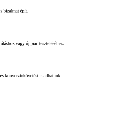
 bizalmat épít.
áláshoz vagy új piac teszteléséhez.
és konverziókövetést is adhatunk.