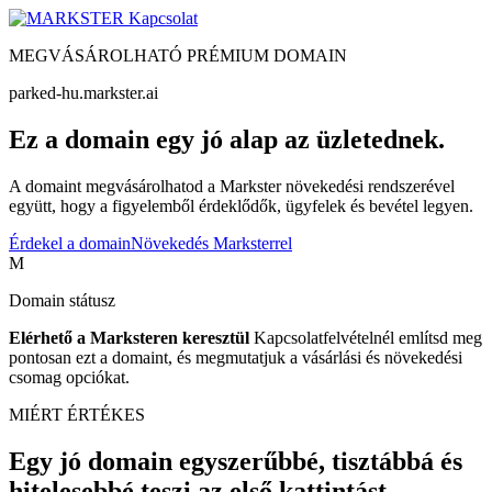
Kapcsolat
MEGVÁSÁROLHATÓ PRÉMIUM DOMAIN
parked-hu.markster.ai
Ez a domain egy jó alap az üzletednek.
A domaint megvásárolhatod a Markster növekedési rendszerével
együtt, hogy a figyelemből érdeklődők, ügyfelek és bevétel legyen.
Érdekel a domain
Növekedés Marksterrel
M
Domain státusz
Elérhető a Marksteren keresztül
Kapcsolatfelvételnél említsd meg
pontosan ezt a domaint, és megmutatjuk a vásárlási és növekedési
csomag opciókat.
MIÉRT ÉRTÉKES
Egy jó domain egyszerűbbé, tisztábbá és
hitelesebbé teszi az első kattintást.