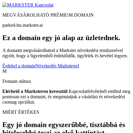
Kapcsolat
MEGVÁSÁROLHATÓ PRÉMIUM DOMAIN
parked-hu.markster.ai
Ez a domain egy jó alap az üzletednek.
A domaint megvásárolhatod a Markster növekedési rendszerével
együtt, hogy a figyelemből érdeklődők, ügyfelek és bevétel legyen.
Érdekel a domain
Növekedés Marksterrel
M
Domain státusz
Elérhető a Marksteren keresztül
Kapcsolatfelvételnél említsd meg
pontosan ezt a domaint, és megmutatjuk a vásárlási és növekedési
csomag opciókat.
MIÉRT ÉRTÉKES
Egy jó domain egyszerűbbé, tisztábbá és
hitelesebbé teszi az első kattintást.