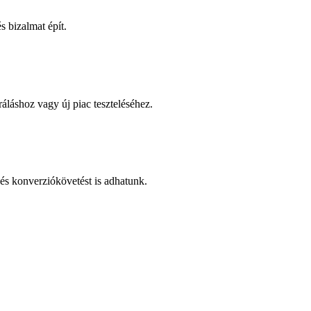
 bizalmat épít.
áláshoz vagy új piac teszteléséhez.
és konverziókövetést is adhatunk.