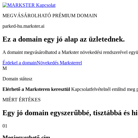
Kapcsolat
MEGVÁSÁROLHATÓ PRÉMIUM DOMAIN
parked-hu.markster.ai
Ez a domain egy jó alap az üzletednek.
A domaint megvásárolhatod a Markster növekedési rendszerével együtt
Érdekel a domain
Növekedés Marksterrel
M
Domain státusz
Elérhető a Marksteren keresztül
Kapcsolatfelvételnél említsd meg 
MIÉRT ÉRTÉKES
Egy jó domain egyszerűbbé, tisztábbá és hite
01
Megjegyezhető cím