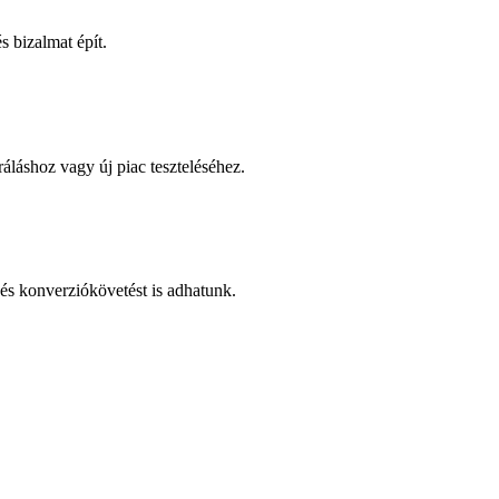
 bizalmat épít.
áláshoz vagy új piac teszteléséhez.
és konverziókövetést is adhatunk.