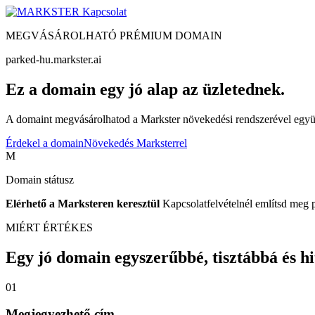
Kapcsolat
MEGVÁSÁROLHATÓ PRÉMIUM DOMAIN
parked-hu.markster.ai
Ez a domain egy jó alap az üzletednek.
A domaint megvásárolhatod a Markster növekedési rendszerével együtt
Érdekel a domain
Növekedés Marksterrel
M
Domain státusz
Elérhető a Marksteren keresztül
Kapcsolatfelvételnél említsd meg 
MIÉRT ÉRTÉKES
Egy jó domain egyszerűbbé, tisztábbá és hite
01
Megjegyezhető cím