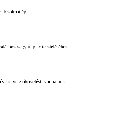
 bizalmat épít.
áláshoz vagy új piac teszteléséhez.
és konverziókövetést is adhatunk.