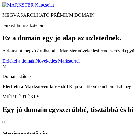
Kapcsolat
MEGVÁSÁROLHATÓ PRÉMIUM DOMAIN
parked-hu.markster.ai
Ez a domain egy jó alap az üzletednek.
A domaint megvásárolhatod a Markster növekedési rendszerével együtt
Érdekel a domain
Növekedés Marksterrel
M
Domain státusz
Elérhető a Marksteren keresztül
Kapcsolatfelvételnél említsd meg 
MIÉRT ÉRTÉKES
Egy jó domain egyszerűbbé, tisztábbá és hite
01
Megjegyezhető cím