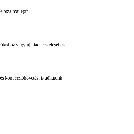
 bizalmat épít.
áláshoz vagy új piac teszteléséhez.
és konverziókövetést is adhatunk.