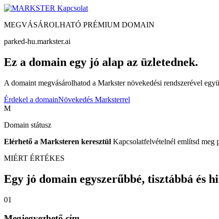
Kapcsolat
MEGVÁSÁROLHATÓ PRÉMIUM DOMAIN
parked-hu.markster.ai
Ez a domain egy jó alap az üzletednek.
A domaint megvásárolhatod a Markster növekedési rendszerével együtt
Érdekel a domain
Növekedés Marksterrel
M
Domain státusz
Elérhető a Marksteren keresztül
Kapcsolatfelvételnél említsd meg 
MIÉRT ÉRTÉKES
Egy jó domain egyszerűbbé, tisztábbá és hite
01
Megjegyezhető cím