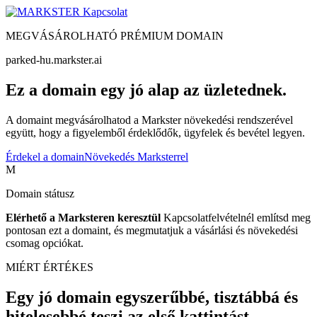
Kapcsolat
MEGVÁSÁROLHATÓ PRÉMIUM DOMAIN
parked-hu.markster.ai
Ez a domain egy jó alap az üzletednek.
A domaint megvásárolhatod a Markster növekedési rendszerével
együtt, hogy a figyelemből érdeklődők, ügyfelek és bevétel legyen.
Érdekel a domain
Növekedés Marksterrel
M
Domain státusz
Elérhető a Marksteren keresztül
Kapcsolatfelvételnél említsd meg
pontosan ezt a domaint, és megmutatjuk a vásárlási és növekedési
csomag opciókat.
MIÉRT ÉRTÉKES
Egy jó domain egyszerűbbé, tisztábbá és
hitelesebbé teszi az első kattintást.