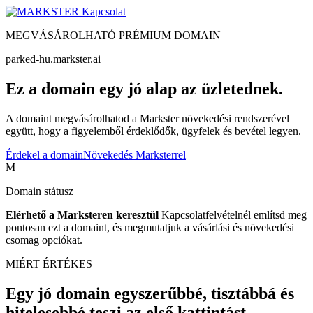
Kapcsolat
MEGVÁSÁROLHATÓ PRÉMIUM DOMAIN
parked-hu.markster.ai
Ez a domain egy jó alap az üzletednek.
A domaint megvásárolhatod a Markster növekedési rendszerével
együtt, hogy a figyelemből érdeklődők, ügyfelek és bevétel legyen.
Érdekel a domain
Növekedés Marksterrel
M
Domain státusz
Elérhető a Marksteren keresztül
Kapcsolatfelvételnél említsd meg
pontosan ezt a domaint, és megmutatjuk a vásárlási és növekedési
csomag opciókat.
MIÉRT ÉRTÉKES
Egy jó domain egyszerűbbé, tisztábbá és
hitelesebbé teszi az első kattintást.