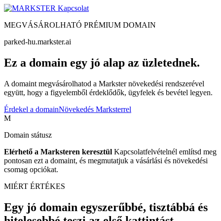
Kapcsolat
MEGVÁSÁROLHATÓ PRÉMIUM DOMAIN
parked-hu.markster.ai
Ez a domain egy jó alap az üzletednek.
A domaint megvásárolhatod a Markster növekedési rendszerével
együtt, hogy a figyelemből érdeklődők, ügyfelek és bevétel legyen.
Érdekel a domain
Növekedés Marksterrel
M
Domain státusz
Elérhető a Marksteren keresztül
Kapcsolatfelvételnél említsd meg
pontosan ezt a domaint, és megmutatjuk a vásárlási és növekedési
csomag opciókat.
MIÉRT ÉRTÉKES
Egy jó domain egyszerűbbé, tisztábbá és
hitelesebbé teszi az első kattintást.