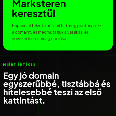
Marksteren
keresztül
Kapcsolatfelvételnél említsd meg pontosan ezt
a domaint, és megmutatjuk a vásárlási és
növekedési csomag opciókat.
MIÉRT ÉRTÉKES
Egy jó domain
egyszerűbbé, tisztábbá és
hitelesebbé teszi az első
kattintást.