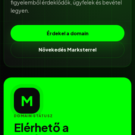
figyelemből érdeklődők, ügyfelek és bevétel
legyen.
Érdekel a domain
Növekedés Marksterrel
M
DOMAIN STÁTUSZ
Elérhető a